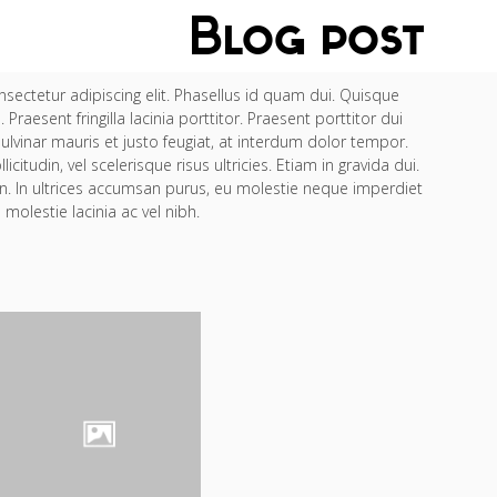
Blog post
sectetur adipiscing elit. Phasellus id quam dui. Quisque
aesent fringilla lacinia porttitor. Praesent porttitor dui
lvinar mauris et justo feugiat, at interdum dolor tempor.
icitudin, vel scelerisque risus ultricies. Etiam in gravida dui.
udin. In ultrices accumsan purus, eu molestie neque imperdiet
molestie lacinia ac vel nibh.